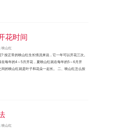
开花时间
站
映山红
呢? 按正常的映山红生长情况来说，它一年可以开花三次。
在每年的4～5月开花，夏映山红就在每年的5～6月开
之间的映山红就是叶子和花朵一起长。 二、映山红怎么按
法
站
映山红