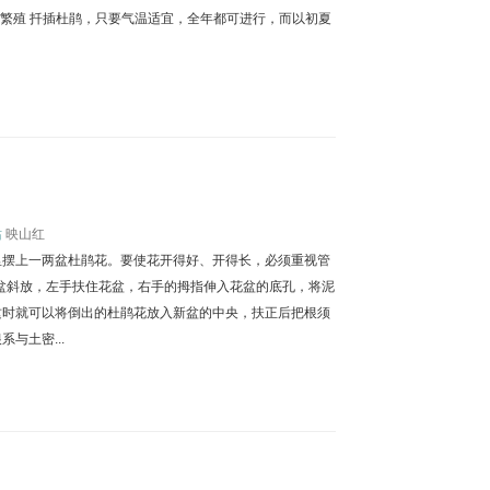
扦插繁殖 扦插杜鹃，只要气温适宜，全年都可进行，而以初夏
站
映山红
里摆上一两盆杜鹃花。要使花开得好、开得长，必须重视管
花盆斜放，左手扶住花盆，右手的拇指伸入花盆的底孔，将泥
这时就可以将倒出的杜鹃花放入新盆的中央，扶正后把根须
与土密...