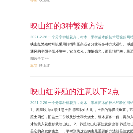
标签:
映山红
映山红的3种繁殖方法
2021-2-26
一个分享种植花卉，树木，果树苗木的技术经验的网
映山红繁殖时可以采用扦插和压条或者分株等多种方式进行。 映
通风的半阴半阳环境中，它喜欢光，却怕强光，而且怕严寒，最
阅读全文>>
标签:
映山红
映山红养殖的注意以下2点
2021-2-26
一个分享种植花卉，树木，果树苗木的技术经验的网
1、养殖映山红须注意土质 养殖映山红时，土质的选择很重要，
殖土四份，旧盆土二份以及沙土和火烧土、锯木屑各一份，再加
才能装入花盆移栽映山红。 2、养殖映山红要注意病虫害 养殖
是它的高发病害之一，平时预防这些病害最重要的方法就是注意肥水