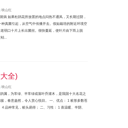
站
映山红
黑斑病 如果杜鹃花所放置的地点闷热不通风，又长期过阴，
一种真菌引起，从空气中传播开去。假如栽培的附近环境空
在老弱口十片上长出菌丝。很快蔓延，使叶片由下而上脱
...
大全)
站
映山红
科杜鹃属，为常绿、半常绿或落叶乔灌木，是我国十大名花之
，春意盎然，令人赏心悦目。 一、优点： 1 桩形多数苍
 4 品种常见，桩头易得； 二、习性： 1 喜温暖、半阴、