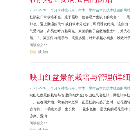
2021-2-28
一个分享种植花卉，树木，果树苗木的技术经验的网
杜鹃花日常栽培不当、疏于照顾，便容易产生以下的病害： 1、
那么，遇上潮湿的天气.或日常水分过多，即易诱发此病。该病由
气受污染，亦易使叶片起斑点。真菌的孢子会散落盆土中，并先
落。 2、褐斑病 梅雨季节，高温多湿，叶片易起小褐点，以致叶黄枯
阅读全文>>
标签:
映山红
映山红盆景的栽培与管理(详细
2021-2-26
一个分享种植花卉，树木，果树苗木的技术经验的网
映山红盆景的栽培与管理(详细大全) 映山红又名杜鹃，属杜鹃
一。在春回大地、莺唤鹃啼之际，正是杜鹃花盛开之时，它花团锦簇
古奇特； 2 萌发力强，生长快； 3 花多色艳，是优良的观花品种；
凉爽、湿润...
阅读全文>>