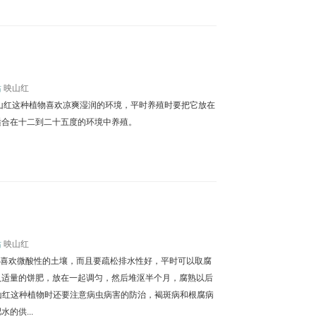
站
映山红
山红这种植物喜欢凉爽湿润的环境，平时养殖时要把它放在
适合在十二到二十五度的环境中养殖。
站
映山红
它喜欢微酸性的土壤，而且要疏松排水性好，平时可以取腐
入适量的饼肥，放在一起调匀，然后堆沤半个月，腐熟以后
映山红这种植物时还要注意病虫病害的防治，褐斑病和根腐病
的供...