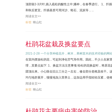
顶部留2-3片叶,插入疏松的酸性土中;播种，在春季进行。 1、
和秋后更宜。扦插基质可用河沙、蛭石、泥炭等，...
阅读全文>>
标签:
映山红
杜鹃花盆栽及换盆要点
2021-2-28
一个分享种植花卉，树木，果树苗木的技术经验的网
在室内摆放杜鹃花，可起到净化空气等作用。因此，不少人在家
理，其要点如下: 1、换盆方法注意事项 给杜鹃花换盆时，将原
团顶出来。小心除去旧土三分之一左右，修去部分老根及枝干。
均匀地舒展开，慢慢地加入营养土，边加边用手指轻轻压紧，使根系
阅读全文>>
标签:
映山红
杜鹃花主要病虫害的防治