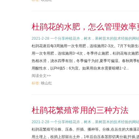
杜鹃花的水肥，怎么管理效率
2021-2-28
一个分享种植花卉，树木，果树苗木的技术经验的网
杜鹃花谢后每3周施用一次专用肥，连续施用2-3次。7月下旬新
用一次专用肥，连续施用3~4次，冬季停止施肥，杜鹃花每次施肥都
热相水涝，浇水四季有别，冬季偏干为好,夏季可偏湿。春秋两季
用酸性水，以PH值5：6为宜。如果用自来水需要晾晒1~2...
阅读全文>>
标签:
映山红
杜鹃花繁殖常用的三种方法
2021-2-28
一个分享种植花卉，树木，果树苗木的技术经验的网
杜鹃花繁殖可分株、压条、扦插、播种等。分株,在丛生的大株落花后
用土埋上，枝捎上部留出土外，1年后自压条茎部切离分栽;扦插,选