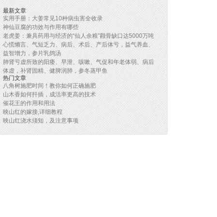
最新文章
实用手册：大姜常见10种病虫害全收录
神仙豆腐的功效与作用有哪些
老虎姜：兼具药用与经济的“仙人余粮”颧骨缺口达5000万吨
心慌懒言、气短乏力、病后、术后、产后体亏，益气养血、
益智增力，参片乳鸽汤
肺肾亏虚所致的阳痿、早泄、咳嗽、气促和年老体弱、病后
体虚，补肾固精、健脾润肺，参冬蒸甲鱼
热门文章
八角树施肥时间！教你如何正确施肥
山木香如何扦插，成活率更高的技术
催花王的作用和用法
映山红的嫁接,详细教程
映山红浇水须知，及注意事项