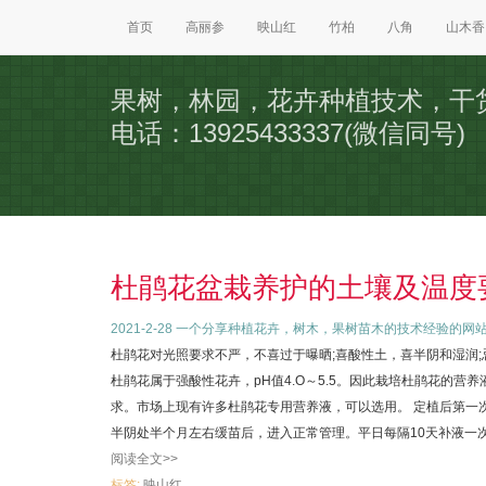
首页
高丽参
映山红
竹柏
八角
山木香
果树，林园，花卉种植技术，干
电话：13925433337(微信同号)
杜鹃花盆栽养护的土壤及温度
2021-2-28
一个分享种植花卉，树木，果树苗木的技术经验的网
杜鹃花对光照要求不严，不喜过于曝晒;喜酸性土，喜半阴和湿润;
杜鹃花属于强酸性花卉，pH值4.O～5.5。因此栽培杜鹃花的
求。市场上现有许多杜鹃花专用营养液，可以选用。 定植后第一
半阴处半个月左右缓苗后，进入正常管理。平日每隔10天补液一次.
阅读全文>>
标签:
映山红