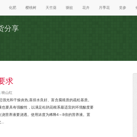
化肥
樱桃树
天竺葵
驱蚊
花卉
月季花
党参
货分享
要求
站
映山红
忌强光和干燥炎热;喜排水良好、富含腐殖质的疏松基质。
营养液也要具有强酸性，以满足杜鹃花根系最适宜的环境酸度要
次浇营养液要浇透。使用浓度为稀释4～8倍的营养液。置
..