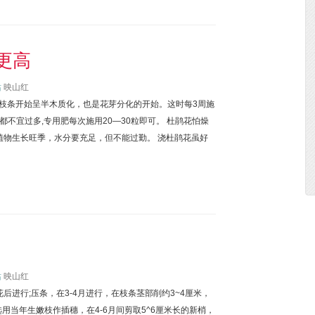
更高
站
映山红
生枝条开始呈半木质化，也是花芽分化的开始。这时每3周施
不宜过多,专用肥每次施用20—30粒即可。 杜鹃花怕燥
植物生长旺季，水分要充足，但不能过勤。 浇杜鹃花虽好
站
映山红
进行;压条，在3-4月进行，在枝条茎部削约3~4厘米，
用当年生嫩枝作插穗，在4-6月间剪取5^6厘米长的新梢，