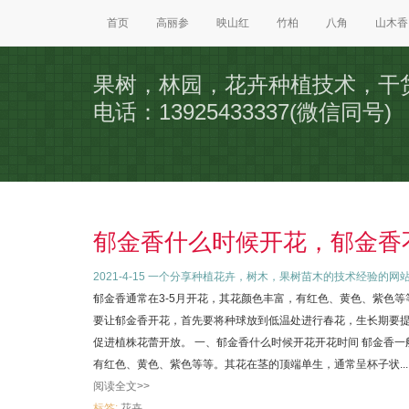
首页
高丽参
映山红
竹柏
八角
山木香
果树，林园，花卉种植技术，干
电话：13925433337(微信同号)
郁金香什么时候开花，郁金香
2021-4-15
一个分享种植花卉，树木，果树苗木的技术经验的网
郁金香通常在3-5月开花，其花颜色丰富，有红色、黄色、紫色等
要让郁金香开花，首先要将种球放到低温处进行春花，生长期要
促进植株花蕾开放。 一、郁金香什么时候开花开花时间 郁金香一
有红色、黄色、紫色等等。其花在茎的顶端单生，通常呈杯子状...
阅读全文>>
标签:
花卉