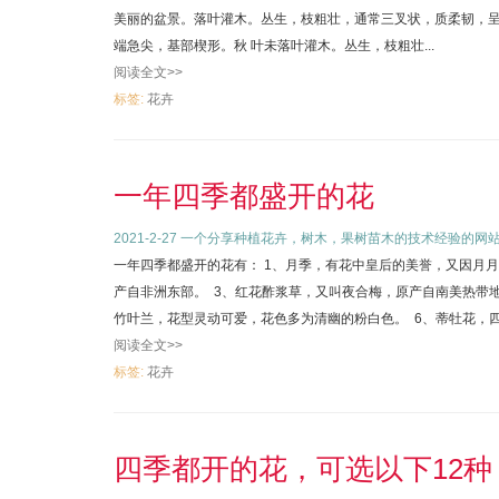
美丽的盆景。落叶灌木。丛生，枝粗壮，通常三叉状，质柔韧，呈
端急尖，基部楔形。秋 叶未落叶灌木。丛生，枝粗壮...
阅读全文>>
标签:
花卉
一年四季都盛开的花
2021-2-27
一个分享种植花卉，树木，果树苗木的技术经验的网
一年四季都盛开的花有： 1、月季，有花中皇后的美誉，又因月
产自非洲东部。 3、红花酢浆草，又叫夜合梅，原产自南美热带地
竹叶兰，花型灵动可爱，花色多为清幽的粉白色。 6、蒂牡花，四
阅读全文>>
标签:
花卉
四季都开的花，可选以下12种