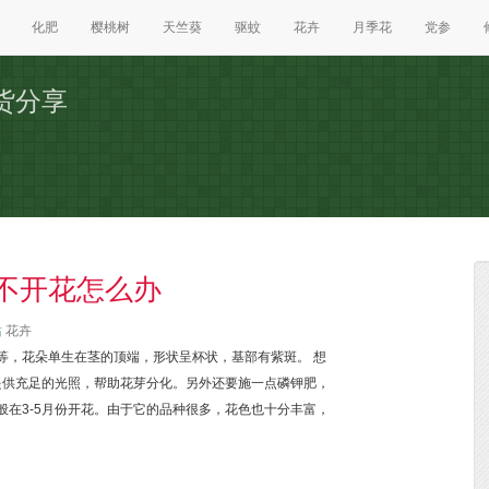
化肥
樱桃树
天竺葵
驱蚊
花卉
月季花
党参
货分享
不开花怎么办
站
花卉
等，花朵单生在茎的顶端，形状呈杯状，基部有紫斑。 想
提供充足的光照，帮助花芽分化。另外还要施一点磷钾肥，
般在3-5月份开花。由于它的品种很多，花色也十分丰富，