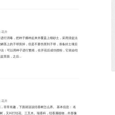
站
花卉
并进行消毒，把种子播种起来并覆盖上细砂土，采用浸盆法
把鳞茎上的子球剪掉，但是不要伤害到子球，准备好土壤后
播种法：可以用种子进行繁殖，在开花后成功授粉，它就会结
里面，之后...
站
花卉
，非常有趣，下面就说说结香树怎么养。 基本信息： 名
香树，又叫打结花、三叉木。瑞香科，结香属植物，外形像