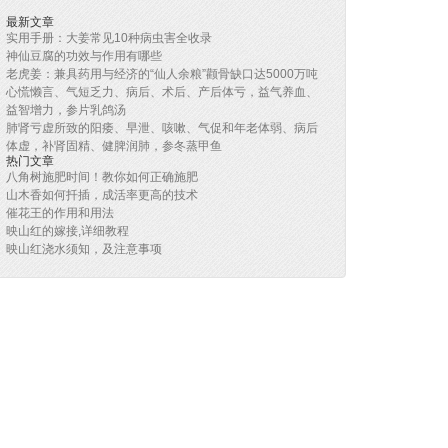
最新文章
实用手册：大姜常见10种病虫害全收录
神仙豆腐的功效与作用有哪些
老虎姜：兼具药用与经济的“仙人余粮”颧骨缺口达5000万吨
心慌懒言、气短乏力、病后、术后、产后体亏，益气养血、
益智增力，参片乳鸽汤
肺肾亏虚所致的阳痿、早泄、咳嗽、气促和年老体弱、病后
体虚，补肾固精、健脾润肺，参冬蒸甲鱼
热门文章
八角树施肥时间！教你如何正确施肥
山木香如何扦插，成活率更高的技术
催花王的作用和用法
映山红的嫁接,详细教程
映山红浇水须知，及注意事项