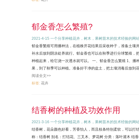
郁金香怎么繁殖?
2021-4-15
一个分享种植花卉，树木，果树苗木的技术经验的网
郁金香繁殖可用播种法，在植株开花结果后采收种子，准备土壤
补水后放到阴凉处养就行。郁金香也可以在秋季进行分球繁殖，
种植起来，给它浇一次透水就可以。 一、郁金香怎么繁殖 1、
果，到了秋季可以种植。准备好干净的盆土，把土壤消毒后放到花盆
阅读全文>>
标签:
花卉
结香树的种植及功效作用
2021-3-16
一个分享种植花卉，树木，果树苗木的技术经验的网
结香树，花朵颜色好看，芳香怡人，而且枝条特别柔软，可以打结
称：结香树 别名：打结花、三叉木、梦花树 分类：落叶灌木 结