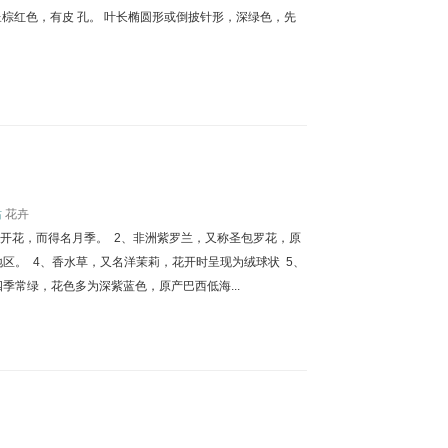
棕红色，有皮 孔。 叶长椭圆形或倒披针形，深绿色，先
站
花卉
月开花，而得名月季。 2、非洲紫罗兰，又称圣包罗花，原
区。 4、香水草，又名洋茉莉，花开时呈现为绒球状 5、
季常绿，花色多为深紫蓝色，原产巴西低海...