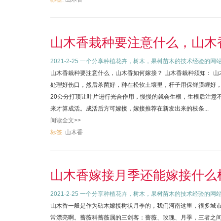
山木香栽种要注意什么，山木
2021-2-25
一个分享种植花卉，树木，果树苗木的技术经验的网
山木香栽种要注意什么，山木香如何嫁接？ 山木香栽种须知： 
处理好伤口，然后杀菌好，种在松软土壤里，杆子用保鲜膜缠好，
20公分打顶让叶片进行光合作用，慢慢的就会生根，生根后注意
来才算成活。成活后方可嫁接，嫁接推荐在新发出来的枝条...
阅读全文>>
标签:
山木香
山木香嫁接月季还能嫁接什么
2021-2-25
一个分享种植花卉，树木，果树苗木的技术经验的网
山木香一般是作为砧木嫁接树状月季的，我们河南这里，很多城
常漂亮啊。蔷薇科蔷薇属的三剑客：蔷薇、玫瑰、月季，三者之