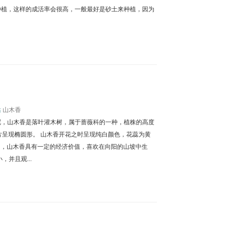
种植，这样的成活率会很高，一般最好是砂土来种植，因为
站
山木香
呢，山木香是落叶灌木树，属于蔷薇科的一种，植株的高度
片呈现椭圆形。 山木香开花之时呈现纯白颜色，花蕊为黄
时间，山木香具有一定的经济价值，喜欢在向阳的山坡中生
并且观...