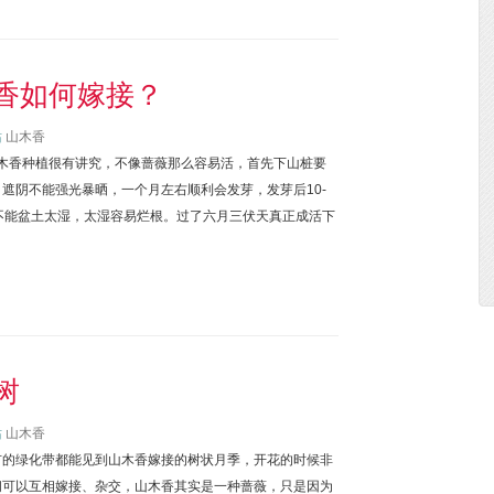
香如何嫁接？
站
山木香
山木香种植很有讲究，不像蔷薇那么容易活，首先下山桩要
遮阴不能强光暴晒，一个月左右顺利会发芽，发芽后10-
不能盆土太湿，太湿容易烂根。过了六月三伏天真正成活下
树
站
山木香
市的绿化带都能见到山木香嫁接的树状月季，开花的时候非
间可以互相嫁接、杂交，山木香其实是一种蔷薇，只是因为