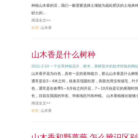
种植山木香的话，我们一般需要选择土壤较为疏松肥沃的土地来
砂土的...
阅读全文>>
标签:
山木香
山木香是什么树种
2021-2-24
一个分享种植花卉，树木，果树苗木的技术经验的网
山木香开花为白色，具有一定的装饰能力，那么山木香是什么树
通常是在3～4米之间，枝条呈现圆柱形，表面光滑没有绒毛，叶
色，通常是在春季5～6月份之间开花，7～10月份是它的果期
长，目前在我国的华东、华南地区均有种植。 山木香植株比较矮小，
阅读全文>>
标签:
山木香
山木香和野蔷薇,怎么辨识区别