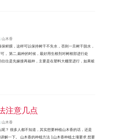
站
山木香
裹保鲜膜，这样可以保持树干不失水，否则一旦树干脱水，
可， 第二,栽种的时候，最好用生根剂对树根部进行处
的往往是先嫁接再栽种，主要是在塑料大棚里进行，如果桩
法注意几点
站
山木香
么呢？ 很多人都不知道，其实想要种植山木香的话，还是
解一下。 山木香的种植方法 1山木香种植土壤要求 想要