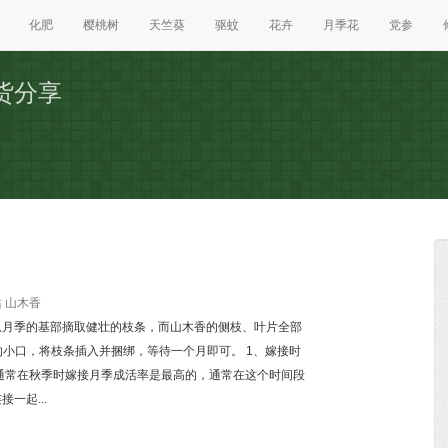
化肥
樱桃树
天竺葵
驱蚊
花卉
月季花
党参
货分享
站
山木香
从月季的基部摘取健壮的枝条，而山木香的侧枝、叶片全部
的小口，将枝条插入并捆绑，等待一个月即可。 1、嫁接时
通常在秋季时嫁接月季成活率是最高的，通常在这个时间段
一起...