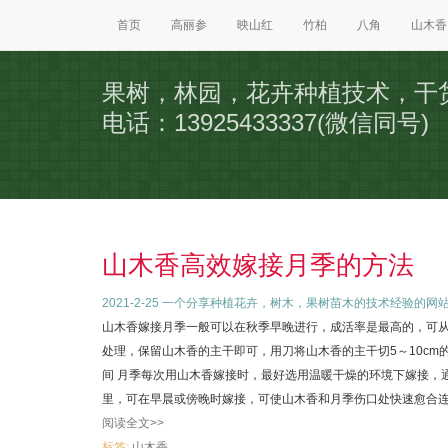
首页
高丽参
映山红
竹柏
八角
山木香
果树，林园，花卉种植技术，干
电话：13925433337(微信同号)
山木香高效嫁接月季的方法
2021-2-25
一个分享种植花卉，树木，果树苗木的技术经验的网
山木香嫁接月季一般可以在秋季早晚进行，成活率是最高的，可
处理，保留山木香的主干即可，用刀将山木香的主干切5～10cm
间 月季每次用山木香嫁接时，最好选用温暖干燥的环境下嫁接，
里，可在早晨或傍晚时嫁接，可使山木香和月季伤口处快速愈合连接
阅读全文>>
标签:
山木香