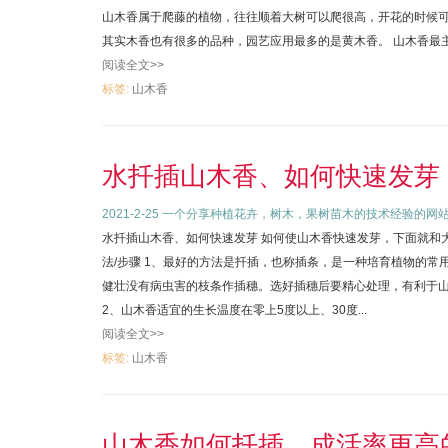
山木香属于爬藤的植物，往往顺着大树可以爬很高，开花的时候
其实木香也有很多的品种，园艺应用最多的是黄木香。 山木香最主要
阅读全文>>
标签:
山木香
水扦插山木香、如何快速发芽
2021-2-25
一个分享种植花卉，树木，果树苗木的技术经验的网
水扦插山木香、如何快速发芽 如何使山木香快速发芽，下面就和
法/步骤 1、最好的方法是扦插，也称插条，是一种培育植物的
健壮没有病虫害的枝条作插穗。选好插穗后要精心处理，有利于
2、山木香适宜的生长温度在零上5度以上、30度...
阅读全文>>
标签:
山木香
山木香如何扦插，成活率更高