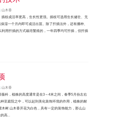
站
山木香
，插枝成活率更高，生长性更强。插枝可选用生长健壮、无
保温保湿一个月内即可成活出苗。除了扦插法外，还有播种、
可以利用扦插的方式栽培繁殖的，一年四季均可扦插，但扦插
项
站
山木香
蔷薇科，植株的高度通常是在3～4米之间，春季5月份左右
栽种至庭院之中，可以起到美化装饰环境的作用，植株的耐
灌木树 山木香开花为白色，具有一定的装饰能力，那么山
高...