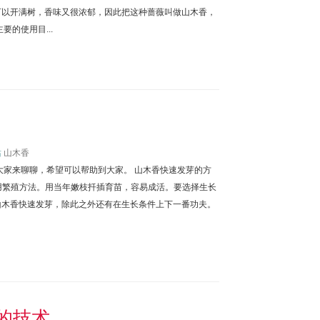
可以开满树，香味又很浓郁，因此把这种蔷薇叫做山木香，
的使用目...
站
山木香
大家来聊聊，希望可以帮助到大家。 山木香快速发芽的方
常用繁殖方法。用当年嫩枝扦插育苗，容易成活。要选择生长
山木香快速发芽，除此之外还有在生长条件上下一番功夫。
的技术