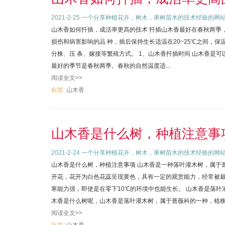
2021-2-25
一个分享种植花卉，树木，果树苗木的技术经验的网
山木香如何扦插，成活率更高的技术 扦插山木香最好在春秋两季
损伤和病害影响的品 种，插后保持生长适温在20~25℃之间，
分株、压 条、嫁接等繁殖方式。 1、山木香扦插时间 山木香是
最好的季节是春秋两季。春秋的自然温度适...
阅读全文>>
标签:
山木香
山木香是什么树，种植注意事
2021-2-24
一个分享种植花卉，树木，果树苗木的技术经验的网
山木香是什么树，种植注意事项 山木香是一种落叶灌木树，属于
开花，花开为白色花蕊呈现黄色，具有一定的观赏能力，经常被
寒能力强，即使是在零下10℃的环境中也能生长。 山木香是落叶
木香是什么树呢，山木香是落叶灌木树，属于蔷薇科的一种，植株的
阅读全文>>