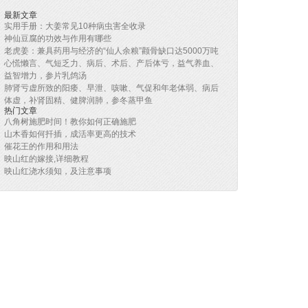
最新文章
实用手册：大姜常见10种病虫害全收录
神仙豆腐的功效与作用有哪些
老虎姜：兼具药用与经济的“仙人余粮”颧骨缺口达5000万吨
心慌懒言、气短乏力、病后、术后、产后体亏，益气养血、
益智增力，参片乳鸽汤
肺肾亏虚所致的阳痿、早泄、咳嗽、气促和年老体弱、病后
体虚，补肾固精、健脾润肺，参冬蒸甲鱼
热门文章
八角树施肥时间！教你如何正确施肥
山木香如何扦插，成活率更高的技术
催花王的作用和用法
映山红的嫁接,详细教程
映山红浇水须知，及注意事项