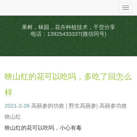
Togg
navi
果树，林园，花卉种植技术，干货分享
电话：13925433337(微信同号)
映山红的花可以吃吗，多吃了回怎么
样
2021-2-26
高丽参的功效
|
野生高丽参
|
高丽参功效
映山红
映山红的花可以吃吗，小心有毒