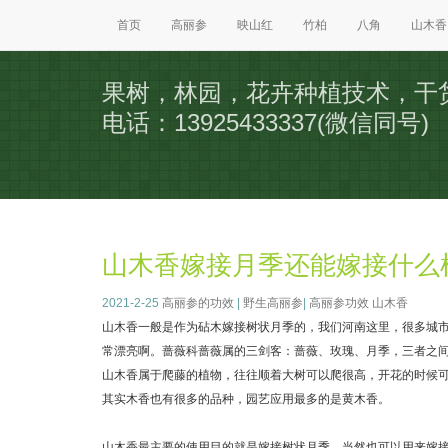
首页
高丽参
映山红
竹柏
八角
山木香
果树，林园，花卉种植技术，干
电话：13925433337(微信同号)
山木香嫁接月季还能嫁接什么
2021-2-25
高丽参的功效
|
野生高丽参
|
高丽参功效
山木香
山木香一般是作为砧木嫁接树状月季的，我们河南这里，很多城
常漂亮啊。蔷薇科蔷薇属的三剑客：蔷薇、玫瑰、月季，三者之
山木香属于爬藤的植物，往往顺着大树可以爬很高，开花的时候
其实木香也有很多的品种，园艺应用最多的是黄木香。
山木香最主要的使用目的就是嫁接树状月季，当然也可以用来嫁