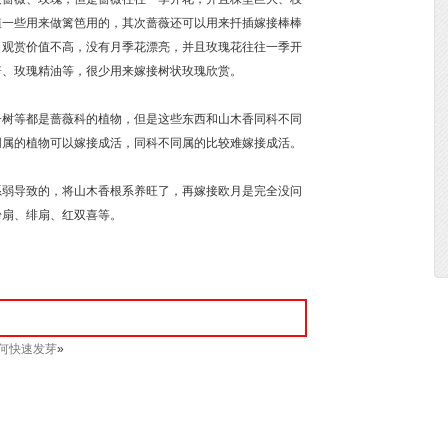
植一些用来做篱笆用的，其次蔷薇还可以用来扦插嫁接棒棒
，观赏价值不高，没有月季花漂亮，并且玫瑰花往往一季开
酱、玫瑰精油等，很少用来嫁接树状玫瑰欣赏。
子树等都是蔷薇科的植物，但是这些东西和山木香同科不同
同属的植物可以嫁接成活，同科不同属的比较难嫁接成活。
系弱导致的，将山木香根系养旺了，再嫁接欧月是完全没问
粉扇、绯扇、红双喜等。
何快速发芽
»