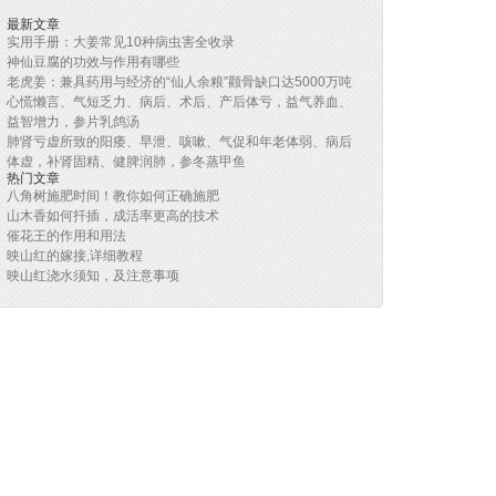
最新文章
实用手册：大姜常见10种病虫害全收录
神仙豆腐的功效与作用有哪些
老虎姜：兼具药用与经济的“仙人余粮”颧骨缺口达5000万吨
心慌懒言、气短乏力、病后、术后、产后体亏，益气养血、
益智增力，参片乳鸽汤
肺肾亏虚所致的阳痿、早泄、咳嗽、气促和年老体弱、病后
体虚，补肾固精、健脾润肺，参冬蒸甲鱼
热门文章
八角树施肥时间！教你如何正确施肥
山木香如何扦插，成活率更高的技术
催花王的作用和用法
映山红的嫁接,详细教程
映山红浇水须知，及注意事项