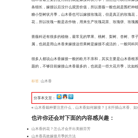
条细长，嫁接以后没什么观赏价值，所以蔷薇一般也就是围栏种
糖小型树状月季，山木香也可以嫁接玫瑰花，但是真正的玫瑰花
花，所以玫瑰一般是农作物，用来生产玫瑰花茶、玫瑰饼、玫瑰
蔷薇科还有很多的植物，最常见的苹果、桃树、梨树、杏树、李
属，也就是用山木香来嫁接这些果树是嫁接不成活的，一般同科
很多人都说山木香嫁接一般的欧月不亲和，其实主要是山木香根
题的，不够目前嫁接山木香最多的，也就是一些大花月季，比如
标签:
山木香
分享本文至：
«
山木香栽种要注意什么，山木香如何嫁接？
|
水扦插山木香、如
也许你还会对下面的内容感兴趣：
山木香的花？怎么才会开出美丽芬芳
山木香高效嫁接月季的方法