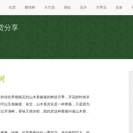
化肥
樱桃树
天竺葵
驱蚊
花卉
月季花
党参
货分享
树
市的绿化带都能见到山木香嫁接的树状月季，开花的时候非
间可以互相嫁接、杂交，山木香其实是一种蔷薇，只是因为
可以开满树，香味又很浓郁，因此把这种蔷薇叫做山木香，
接蔷薇、玫瑰，但是蔷薇往往一季开花，并且株型巨大、枝