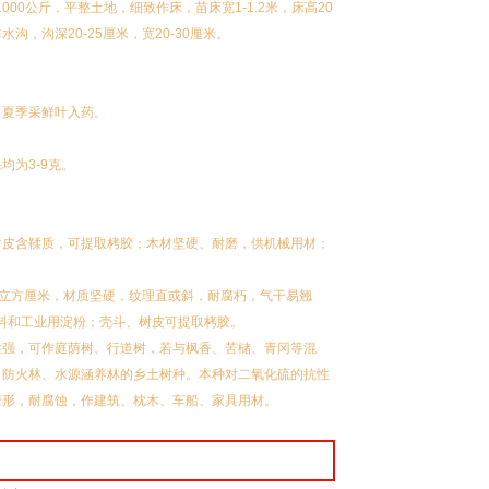
00公斤，平整土地，细致作床，苗床宽1-1.2米，床高20
，沟深20-25厘米，宽20-30厘米。
；夏季采鲜叶入药。
。
为3-9克。
树皮含鞣质，可提取栲胶；木材坚硬、耐磨，供机械用材；
/立方厘米，材质坚硬，纹理直或斜，耐腐朽，气干易翘
作饲料和工业用淀粉；壳斗、树皮可提取栲胶。
性强，可作庭荫树、行道树，若与枫香、苦槠、青冈等混
、防火林、水源涵养林的乡土树种。本种对二氧化硫的抗性
变形，耐腐蚀，作建筑、枕木、车船、家具用材。