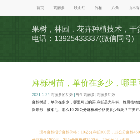
首页
高丽参
映山红
竹柏
八角
山木香
果树，林园，花卉种植技术，干
电话：13925433337(微信同号)
麻栎树苗，单价在多少，哪里
2021-1-24
高丽参的功效
|
野生高丽参
|
高丽参功效
麻栎树苗，单价在多少，哪里可以购买 麻栎是壳斗科、栎属植物
圆锥形，被柔毛。那么10-25公分麻栎树价格要多少钱呢？主要
现今麻栎报价麻栎价格：10公分麻栎300元，12公分麻栎450
分麻栎树1800元，25公分麻栎树2500元，25公分以上面议。