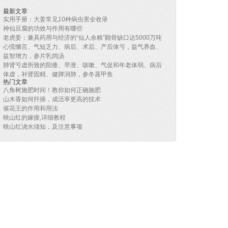
最新文章
实用手册：大姜常见10种病虫害全收录
神仙豆腐的功效与作用有哪些
老虎姜：兼具药用与经济的“仙人余粮”颧骨缺口达5000万吨
心慌懒言、气短乏力、病后、术后、产后体亏，益气养血、
益智增力，参片乳鸽汤
肺肾亏虚所致的阳痿、早泄、咳嗽、气促和年老体弱、病后
体虚，补肾固精、健脾润肺，参冬蒸甲鱼
热门文章
八角树施肥时间！教你如何正确施肥
山木香如何扦插，成活率更高的技术
催花王的作用和用法
映山红的嫁接,详细教程
映山红浇水须知，及注意事项