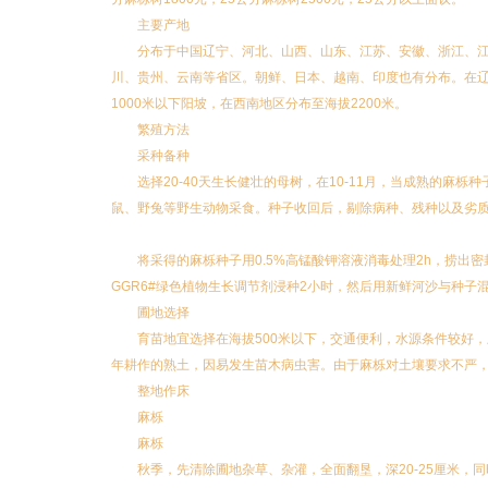
主要产地
分布于中国辽宁、河北、山西、山东、江苏、安徽、浙江、
川、贵州、云南等省区。朝鲜、日本、越南、印度也有分布。在
1000米以下阳坡，在西南地区分布至海拔2200米。
繁殖方法
采种备种
选择20-40天生长健壮的母树，在10-11月，当成熟的麻
鼠、野兔等野生动物采食。种子收回后，剔除病种、残种以及劣
将采得的麻栎种子用0.5%高锰酸钾溶液消毒处理2h，捞出密
GGR6#绿色植物生长调节剂浸种2小时，然后用新鲜河沙与种子
圃地选择
育苗地宜选择在海拔500米以下，交通便利，水源条件较好
年耕作的熟土，因易发生苗木病虫害。由于麻栎对土壤要求不严
整地作床
麻栎
麻栎
秋季，先清除圃地杂草、杂灌，全面翻垦，深20-25厘米，同