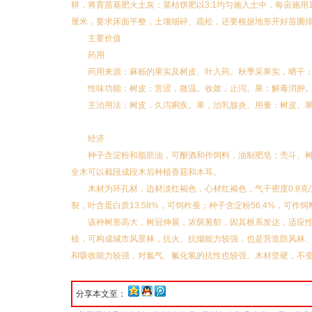
耕，将育苗基肥火土灰：菜枯饼肥以3:1均匀施入土中，每亩施用10
厘米，要求床面平整，土壤细碎、疏松，还要根据地形开好苗圃排水沟
主要价值
药用
药用来源：麻栎的果实及树皮、叶入药。秋季采果实，晒干
性味功能：树皮：苦涩，微温。收敛，止泻。果：解毒消肿
主治用法：树皮，久泻痢疾。果，治乳腺炎。用量：树皮、果均
经济
种子含淀粉和脂肪油，可酿酒和作饲料，油制肥皂；壳斗、
全木可以截段成段木后种植香菇和木耳。
木材为环孔材，边材淡红褐色，心材红褐色，气干密度0.8克
裂，叶含蛋白质13.58%，可饲柞蚕；种子含淀粉56.4%，可
该种树形高大，树冠伸展，浓荫葱郁，因其根系发达，适应
植，可构成城市风景林，抗火、抗烟能力较强，也是营造防风林
和吸收能力较强，对氯气、氟化氢的抗性也较强。木材坚硬，不
分享本文至：