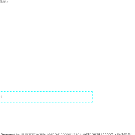
钱多
»
ml