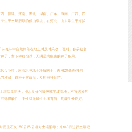
江西、福建、河南、湖北、湖南、广东、海南、广西、四
辽宁生于土层肥厚的低山缓坡，在河北、山东常生于海拔
栎种子从壳斗中自然掉落在地上时及时采收，否则，容易被老
质种子，留下种粒饱满，无明显病虫害的种子备用。
封0.5小时，用清水冲洗干净后阴干；再用20毫克/升的
混匀堆藏，待种子露白后，及时播种育苗。
，土壤深厚肥沃，排水良好的缓坡或平坡荒地，不宜选择常
，可选择酸性、中性或微碱性土壤育苗，均能生长良好。
时用生石灰150公斤/公顷对土壤消毒；来年3月进行土壤耙