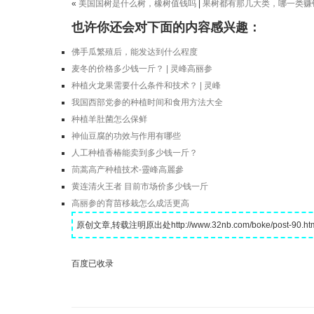
«
美国国树是什么树，橡树值钱吗
|
果树都有那几大类，哪一类赚
也许你还会对下面的内容感兴趣：
佛手瓜繁殖后，能发达到什么程度
麦冬的价格多少钱一斤？ | 灵峰高丽参
种植火龙果需要什么条件和技术？ | 灵峰
我国西部党参的种植时间和食用方法大全
种植羊肚菌怎么保鲜
神仙豆腐的功效与作用有哪些
人工种植香椿能卖到多少钱一斤？
茼蒿高产种植技术-靈峰高麗參
黄连清火王者 目前市场价多少钱一斤
高丽参的育苗移栽怎么成活更高
原创文章,转载注明原出处http://www.32nb.com/boke/post-90.ht
百度已收录