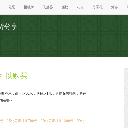
化肥
樱桃树
天竺葵
驱蚊
花卉
月季花
党参
货分享
可以购买
落叶乔木，高可达30米，胸径达1米，树皮深灰褐色，冬芽
产地在哪？
元，15公分麻栎树700元，18公分麻栎树1200元，20公