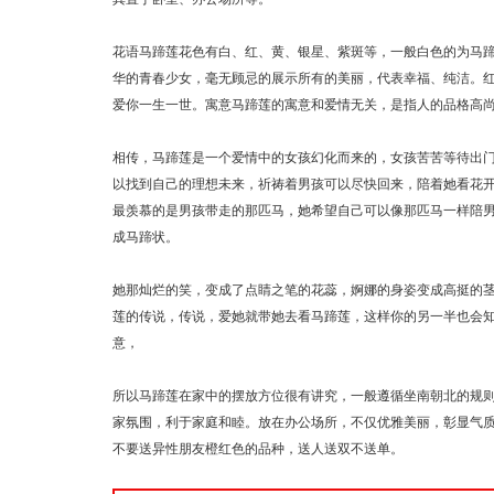
花语马蹄莲花色有白、红、黄、银星、紫斑等，一般白色的为马
华的青春少女，毫无顾忌的展示所有的美丽，代表幸福、纯洁。
爱你一生一世。寓意马蹄莲的寓意和爱情无关，是指人的品格高
相传，马蹄莲是一个爱情中的女孩幻化而来的，女孩苦苦等待出
以找到自己的理想未来，祈祷着男孩可以尽快回来，陪着她看花
最羡慕的是男孩带走的那匹马，她希望自己可以像那匹马一样陪
成马蹄状。
她那灿烂的笑，变成了点睛之笔的花蕊，婀娜的身姿变成高挺的茎干，
莲的传说，传说，爱她就带她去看马蹄莲，这样你的另一半也会
意，
所以马蹄莲在家中的摆放方位很有讲究，一般遵循坐南朝北的规
家氛围，利于家庭和睦。放在办公场所，不仅优雅美丽，彰显气
不要送异性朋友橙红色的品种，送人送双不送单。