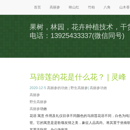
首页
高丽参
映山红
竹柏
八角
山木香
果树，林园，花卉种植技术，干
电话：13925433337(微信同号)
马蹄莲的花是什么花？ | 灵峰
2020-12-5
高丽参的功效
|
野生高丽参
|
高丽参功效
高丽参
野生
高丽参
高丽参
功效
花语 寓意 作用及礼仪目录不同颜色的马蹄莲花语不同，白色为
世。它的寓意是是歌颂友情之美，象征人品高尚。将其置于坐南
其置于卧室、办公场所等。