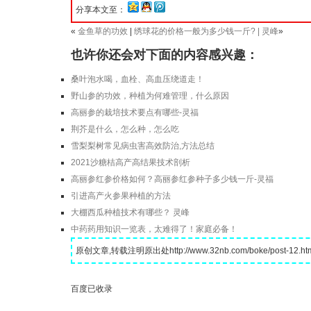
分享本文至：
«
金鱼草的功效
|
绣球花的价格一般为多少钱一斤? | 灵峰
»
也许你还会对下面的内容感兴趣：
桑叶泡水喝，血栓、高血压绕道走！
野山参的功效，种植为何难管理，什么原因
高丽参的栽培技术要点有哪些-灵福
荆芥是什么，怎么种，怎么吃
雪梨梨树常见病虫害高效防治,方法总结
2021沙糖桔高产高结果技术剖析
高丽参红参价格如何？高丽参红参种子多少钱一斤-灵福
引进高产火参果种植的方法
大棚西瓜种植技术有哪些？ 灵峰
中药药用知识一览表，太难得了！家庭必备！
原创文章,转载注明原出处http://www.32nb.com/boke/post-12.ht
百度已收录