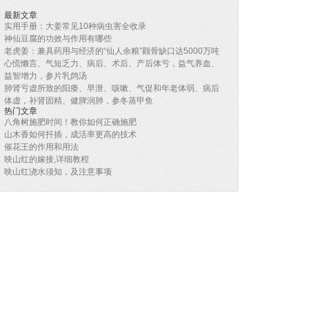
最新文章
实用手册：大姜常见10种病虫害全收录
神仙豆腐的功效与作用有哪些
老虎姜：兼具药用与经济的“仙人余粮”颧骨缺口达5000万吨
心慌懒言、气短乏力、病后、术后、产后体亏，益气养血、
益智增力，参片乳鸽汤
肺肾亏虚所致的阳痿、早泄、咳嗽、气促和年老体弱、病后
体虚，补肾固精、健脾润肺，参冬蒸甲鱼
热门文章
八角树施肥时间！教你如何正确施肥
山木香如何扦插，成活率更高的技术
催花王的作用和用法
映山红的嫁接,详细教程
映山红浇水须知，及注意事项