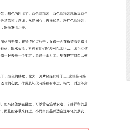
蹄莲，彩色的叫海芋。白色马蹄莲：白色马蹄莲就像豆蔻年
红色马蹄莲：虔诚，永结同心，吉祥如意。粉红色马蹄莲：
尚，歌颂友情之美。
门闯荡的男孩，在等待的过程中，女孩一直在祈祷着男孩可
开花落、细水长流，祈祷着他们的爱可以永恒……因为女孩
男孩一起去每一个地方，走过千山万水。现在也宁愿自己变
绿色的纱裙，化为一片片鲜绿的叶子......这就是马蹄
知道你的心意。作用及礼仪马蹄莲有幸运、福气、财运等寓
则。把马蹄莲放在卧室，可以营造温馨安逸、宁静祥和的居
质，而且能够带来好运。小而白的品种适合送年轻的朋友，