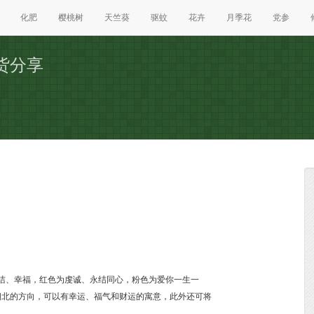
化肥
樱桃树
天竺葵
驱蚊
花卉
月季花
党参
货分享
纯洁、幸福，红色为虔诚、永结同心，粉色为爱你一生一
朝北的方向，可以有幸运、福气和财运的寓意，此外还可将