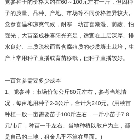
党参种子的价格大约在60～100元左右一斤，但因种
子的质量、品种、产地、市场等不同价格差异较大。
党参喜温和凉爽气候，耐寒，幼苗喜潮湿、荫蔽、怕
强光，大苗至成株喜阳光充足，适宜在土层深厚、排
水良好、土质疏松而富含腐殖质的砂质壤土栽培，生
产上常用种子直播或育苗移栽，但种子直播较好。
一亩党参需要多少成本
1、党参种：市场价每公斤80元左右，参考当地情
况，每亩地用种子2-3公斤，合计为240元。(用秧苗
种植一般一亩需要苗子100斤左右，一斤小苗子7-8
元/市斤，种苗一千左右。当地种植以散户为主，都
是自己的土地，租金几乎不算在里面。)