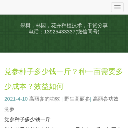
Togg
navi
果树，林园，花卉种植技术，干货分享
电话：13925433337(微信同号)
党参种子多少钱一斤？种一亩需要多
少成本？效益如何
2021-4-10
高丽参的功效
|
野生高丽参
|
高丽参功效
党参
党参种子多少钱一斤