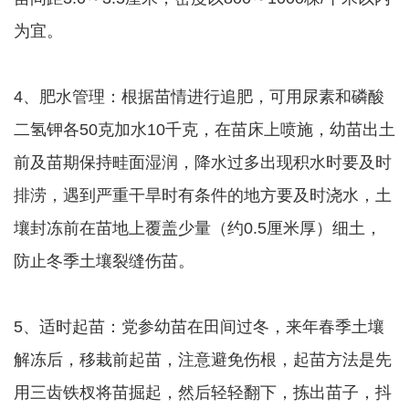
为宜。
4、肥水管理：根据苗情进行追肥，可用尿素和磷酸
二氢钾各50克加水10千克，在苗床上喷施，幼苗出土
前及苗期保持畦面湿润，降水过多出现积水时要及时
排涝，遇到严重干旱时有条件的地方要及时浇水，土
壤封冻前在苗地上覆盖少量（约0.5厘米厚）细土，
防止冬季土壤裂缝伤苗。
5、适时起苗：党参幼苗在田间过冬，来年春季土壤
解冻后，移栽前起苗，注意避免伤根，起苗方法是先
用三齿铁杈将苗掘起，然后轻轻翻下，拣出苗子，抖