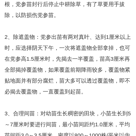
根，党参苗封行后停止中耕除草，有了草要用手拔
除，以防损伤党参苗。
2、除遮盖物：党参出苗有两对真叶、达到1厘米以上
时，应选择阴天下午，一次将遮盖物全部拿掉，也可
在党参高1.5厘米时，先揭去一半覆盖，苗高3厘米再
全部揭掉覆盖物，如果覆盖前期降雨较多，覆盖物紧
贴地面并有部分腐烂，苗大多可以透过覆盖物，即不
必揭去覆盖物，一直覆盖到起苗。
3、合理间苗：对幼苗生长稠密的田块，小苗生长到5
～7厘米时要进行间苗，最小苗间距约1.0厘米，平均
苗间距3.0～3.5厘米，密度以800～1000株/平米以内