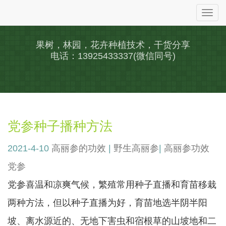
Togg
navi
果树，林园，花卉种植技术，干货分享
电话：13925433337(微信同号)
党参种子播种方法
2021-4-10
高丽参的功效
|
野生高丽参
|
高丽参功效
党参
党参喜温和凉爽气候，繁殖常用种子直播和育苗移栽
两种方法，但以种子直播为好，育苗地选半阴半阳
坡、离水源近的、无地下害虫和宿根草的山坡地和二