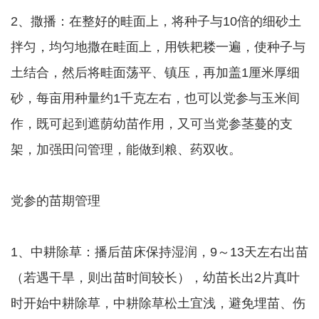
2、撒播：在整好的畦面上，将种子与10倍的细砂土
拌匀，均匀地撒在畦面上，用铁耙耧一遍，使种子与
土结合，然后将畦面荡平、镇压，再加盖1厘米厚细
砂，每亩用种量约1千克左右，也可以党参与玉米间
作，既可起到遮荫幼苗作用，又可当党参茎蔓的支
架，加强田问管理，能做到粮、药双收。
党参的苗期管理
1、中耕除草：播后苗床保持湿润，9～13天左右出苗
（若遇干旱，则出苗时间较长），幼苗长出2片真叶
时开始中耕除草，中耕除草松土宜浅，避免埋苗、伤