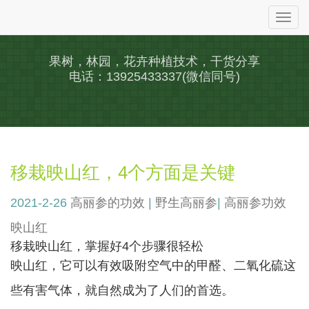
Togg
navi
果树，林园，花卉种植技术，干货分享
电话：13925433337(微信同号)
移栽映山红，4个方面是关键
2021-2-26
高丽参的功效
|
野生高丽参
|
高丽参功效
映山红
移栽映山红，掌握好4个步骤很轻松
映山红，它可以有效吸附空气中的甲醛、二氧化硫这
些有害气体，就自然成为了人们的首选。