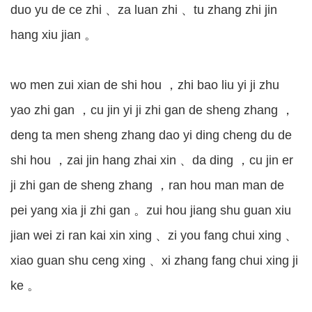
duo yu de ce zhi 、za luan zhi 、tu zhang zhi jin
hang xiu jian 。
wo men zui xian de shi hou ，zhi bao liu yi ji zhu
yao zhi gan ，cu jin yi ji zhi gan de sheng zhang ，
deng ta men sheng zhang dao yi ding cheng du de
shi hou ，zai jin hang zhai xin 、da ding ，cu jin er
ji zhi gan de sheng zhang ，ran hou man man de
pei yang xia ji zhi gan 。zui hou jiang shu guan xiu
jian wei zi ran kai xin xing 、zi you fang chui xing 、
xiao guan shu ceng xing 、xi zhang fang chui xing ji
ke 。