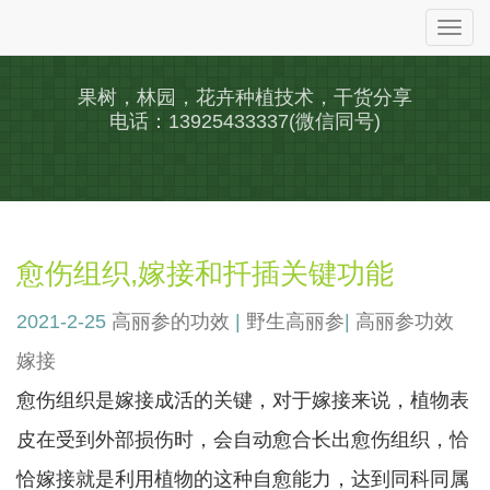
Togg
navi
果树，林园，花卉种植技术，干货分享
电话：13925433337(微信同号)
愈伤组织,嫁接和扦插关键功能
2021-2-25
高丽参的功效
|
野生高丽参
|
高丽参功效
嫁接
愈伤组织是嫁接成活的关键，对于嫁接来说，植物表
皮在受到外部损伤时，会自动愈合长出愈伤组织，恰
恰嫁接就是利用植物的这种自愈能力，达到同科同属