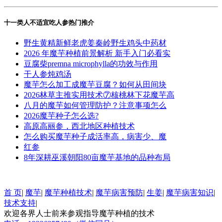
十一类人不适宜吃人参热门推介
野生黄精新鲜老虎姜秦岭野生鸡头中药材
2026 年魔芋种植前景解析 新手入门必看实
豆腐柴premna microphylla的功效与作用
干人参炖鸡汤
魔芋怎么加工成魔芋豆腐？如何从田间块
2026林草主推实用技术⑦核桃林下花魔芋高
八月的魔芋如何管理防护？注意事项怎么
2026魔芋种子怎么选?
高原高丽参，西北地区种植技术
怎么购买魔芋种子成活率高，病害少、魔
红参
8年深耕巫溪朝阳80亩魔芋基地的品种布局
首 页
|
魔芋
|
魔芋种植技术
|
魔芋病害预防
|
生姜
|
魔芋病害知识
|
技术支持
|
欢迎各界人士前来参观指导魔芋种植的技术