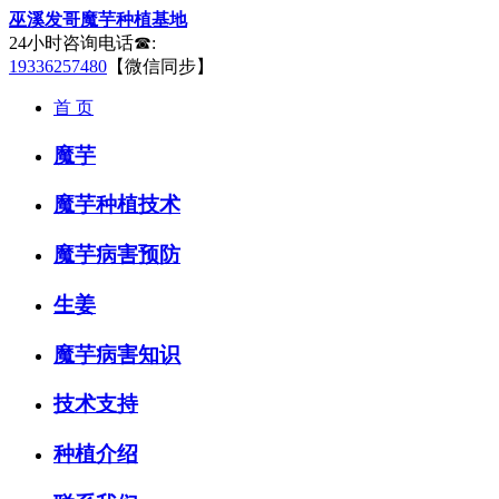
巫溪发哥魔芋种植基地
24小时咨询电话☎:
19336257480
【微信同步】
首 页
魔芋
魔芋种植技术
魔芋病害预防
生姜
魔芋病害知识
技术支持
种植介绍