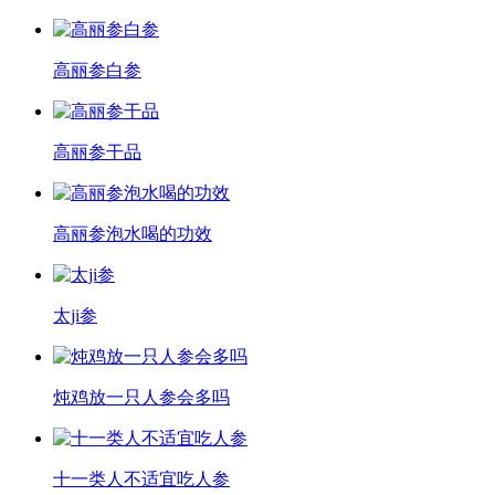
高丽参白参
高丽参干品
高丽参泡水喝的功效
太ji参
炖鸡放一只人参会多吗
十一类人不适宜吃人参